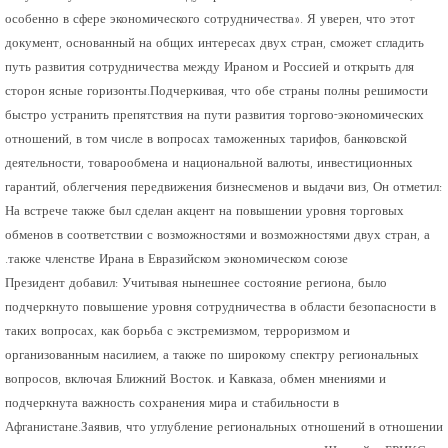
особенно в сфере экономического сотрудничества». Я уверен, что этот
документ, основанный на общих интересах двух стран, сможет сгладить
путь развития сотрудничества между Ираном и Россией и открыть для
сторон ясные горизонты.Подчеркивая, что обе страны полны решимости
быстро устранить препятствия на пути развития торгово-экономических
отношений, в том числе в вопросах таможенных тарифов, банковской
деятельности, товарообмена и национальной валюты, инвестиционных
гарантий, облегчения передвижения бизнесменов и выдачи виз, Он отметил:
На встрече также был сделан акцент на повышении уровня торговых
обменов в соответствии с возможностями и возможностями двух стран, а
также членстве Ирана в Евразийском экономическом союзе.
Президент добавил: Учитывая нынешнее состояние региона, было
подчеркнуто повышение уровня сотрудничества в области безопасности в
таких вопросах, как борьба с экстремизмом, терроризмом и
организованным насилием, а также по широкому спектру региональных
вопросов, включая Ближний Восток. и Кавказа, обмен мнениями и
подчеркнута важность сохранения мира и стабильности в
Афганистане.Заявив, что углубление региональных отношений в отношении