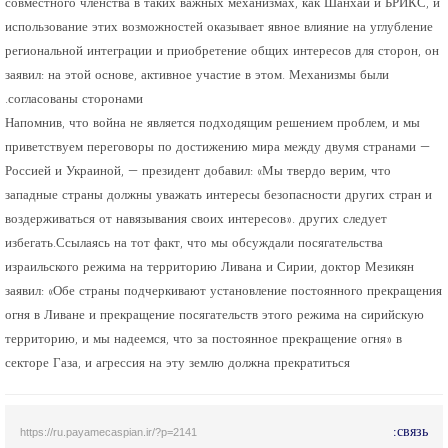
совместного членства в таких важных механизмах, как Шанхай и БРИКС, и
использование этих возможностей оказывает явное влияние на углубление
региональной интеграции и приобретение общих интересов для сторон, он
заявил: на этой основе, активное участие в этом. Механизмы были
согласованы сторонами.
Напомнив, что война не является подходящим решением проблем, и мы
приветствуем переговоры по достижению мира между двумя странами —
Россией и Украиной, — президент добавил: «Мы твердо верим, что
западные страны должны уважать интересы безопасности других стран и
воздерживаться от навязывания своих интересов». других следует
избегать.Ссылаясь на тот факт, что мы обсуждали посягательства
израильского режима на территорию Ливана и Сирии, доктор Мезикян
заявил: «Обе страны подчеркивают установление постоянного прекращения
огня в Ливане и прекращение посягательств этого режима на сирийскую
территорию, и мы надеемся, что за постоянное прекращение огня» в
секторе Газа, и агрессия на эту землю должна прекратиться
связь:
https://ru.payamecaspian.ir/?p=2141