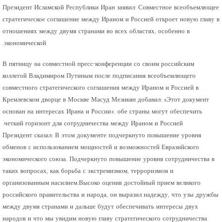
Президент Исламской Республики Иран заявил: Совместное всеобъемлющее
стратегическое соглашение между Ираном и Россией откроет новую главу в
отношениях между двумя странами во всех областях, особенно в
экономической.
В пятницу на совместной пресс-конференции со своим российским
коллегой Владимиром Путиным после подписания всеобъемлющего
совместного стратегического соглашения между Ираном и Россией в
Кремлевском дворце в Москве Масуд Мезикян добавил: «Этот документ
основан на интересах Ирана и России». обе страны могут обеспечить
четкий горизонт для сотрудничества между Ираном и Россией.
Президент сказал: В этом документе подчеркнуто повышение уровня
обменов с использованием мощностей и возможностей Евразийского
экономического союза. Подчеркнуто повышение уровня сотрудничества в
таких вопросах, как борьба с экстремизмом, терроризмом и
организованным насилием.Высоко оценив достойный прием великого
российского правительства и народа, он выразил надежду, что узы дружбы
между двумя странами и дальше будут обеспечивать интересы двух
народов и что мы увидим новую главу стратегического сотрудничества