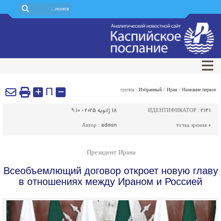
П
группа :
Избранный
/
Иран
/
Название первое
2141
ИДЕНТИФИКАТОР :
18 ژانویه 2025 - 9:10
Автор :
admin
точка зрения
0
Президент Ирана:
Всеобъемлющий договор откроет новую главу
в отношениях между Ираном и Россией