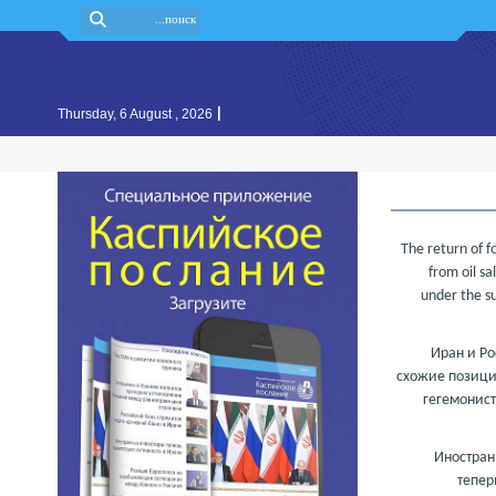
|
Thursday, 6 August , 2026
The return of 
from oil sa
under the su
Иран и Р
схожие позици
гегемонис
Иностран
тепер