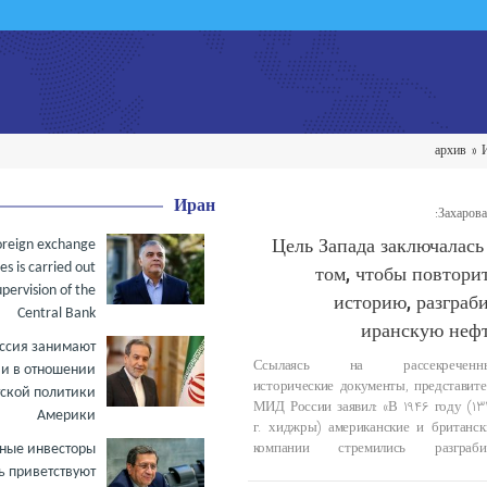
архив »
Иран
Цель Запада заключалась
foreign exchange
les is carried out
том, чтобы повтори
pervision of the
историю, разграб
Central Bank
иранскую неф
оссия занимают
Ссылаясь на рассекреченн
и в отношении
исторические документы, представите
тской политики
МИД России заявил: «В 1946 году (13
Америки
г. хиджры) американские и британск
компании стремились разграби
ные инвесторы
иранские нефтяные месторождения,
ь приветствуют