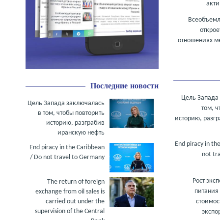
акти
Всеобъем
открое
отношениях м
Последние новости
Цель Запада
Цель Запада заключалась
том, ч
в том, чтобы повторить
историю, разг
историю, разграбив
иранскую нефть
End piracy in th
End piracy in the Caribbean
not tr
/ Do not travel to Germany
Рост экс
The return of foreign
питания
exchange from oil sales is
стоимос
carried out under the
supervision of the Central
экспо