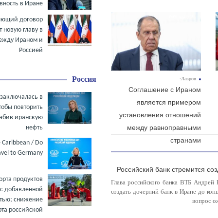
эта ситуация повторяется сейча
вность в Иране
18 ژانویه 2025
лющий договор
т новую главу в
ежду Ираном и
Россией
Россия
Лавров:
Соглашение с Ираном
 заключалась в
является примером
тобы повторить
установления отношений
рабив иранскую
между равноправными
нефть
странами
e Caribbean / Do
avel to Germany
Российский банк стремится соз
порта продуктов
Глава российского банка ВТБ Андрей 
 с добавленной
создать дочерний банк в Иране до конца
тью; снижение
вопрос о
рта российской