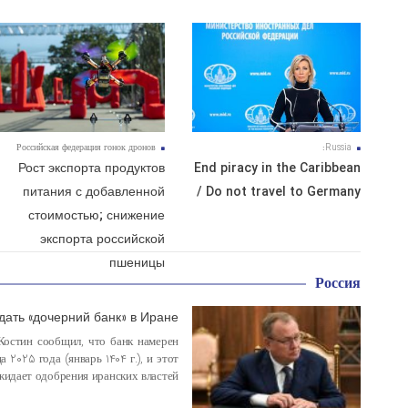
с».
28 دسامبر 2025
27 دسامبر 2025
Российская федерация гонок дронов
Russia:
Рост экспорта продуктов
End piracy in the Caribbean
питания с добавленной
/ Do not travel to Germany
стоимостью; снижение
экспорта российской
пшеницы
Россия
дать «дочерний банк» в Иране
18 ژانویه 2025
Костин сообщил, что банк намерен
 2025 года (январь 1404 г.), и этот
жидает одобрения иранских властей.