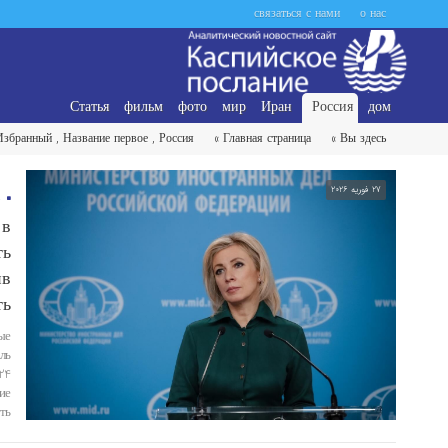
связаться с нами
о нас
Статья
фильм
фото
мир
Иран
Россия
дом
Избранный
,
Название первое
,
Россия
Главная страница »
Вы здесь »
27 فوریه 2026
Захарова:
 в
ть
ив
ть
ые
ль
24
ие
ть
 и