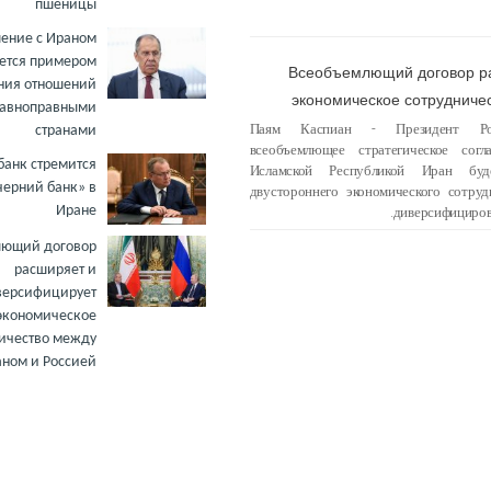
пшеницы
ение с Ираном
ется примером
Всеобъемлющий договор р
ния отношений
экономическое сотрудниче
авноправными
Паям Каспиан - Президент Рос
странами
всеобъемлющее стратегическое со
банк стремится
Исламской Республикой Иран буд
черний банк» в
двустороннего экономического сотру
диверсифициров
Иране
лющий договор
расширяет и
версифицирует
экономическое
ичество между
ном и Россией