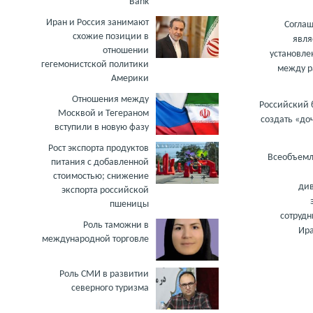
Bank
Иран и Россия занимают
Соглаш
схожие позиции в
явля
отношении
установле
гегемонистской политики
между р
Америки
Отношения между
Российский 
Москвой и Тегераном
создать «до
вступили в новую фазу
Рост экспорта продуктов
Всеобъем
питания с добавленной
стоимостью; снижение
ди
экспорта российской
пшеницы
сотрудн
Роль таможни в
Ира
международной торговле
Роль СМИ в развитии
северного туризма